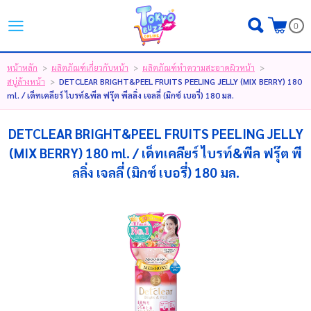
ไทย
|
English
|
日本語
0
LOGIN
REGISTER
หน้าหลัก
ผลิตภัณฑ์เกี่ยวกับหน้า
ผลิตภัณฑ์ทําความสะอาดผิวหน้า
>
>
>
สบู่ล้างหน้า
DETCLEAR BRIGHT&PEEL FRUITS PEELING JELLY (MIX BERRY) 180
>
MY WISHLIST
( 0 )
ml. / เด็ทเคลียร์ ไบรท์&พีล ฟรุ๊ต พีลลิ่ง เจลลี่ (มิกซ์ เบอรี่) 180 มล.
DETCLEAR BRIGHT&PEEL FRUITS PEELING JELLY
หน้าหลัก
(MIX BERRY) 180 ml. / เด็ทเคลียร์ ไบรท์&พีล ฟรุ๊ต พี
ลลิ่ง เจลลี่ (มิกซ์ เบอรี่) 180 มล.
ขั้นตอนการสั่งซื้อ
สินค้า
โปรโมชั่น
แบรนด์