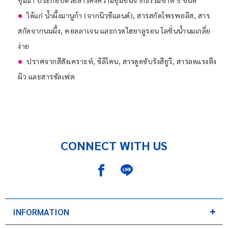
ชุ่มฉ่ำ ประกอบด้วยสารคงความชุ่มชื้นจากธรรมชาติ 5 ชนิด
ได้แก่ น้ำผึ้งมานูก้า (จากนิวซีแลนด์), สารสกัดโพรพอลิส, สาร
สกัดจากนมผึ้ง, คอลลาเจน และกรดไฮยาลูรอน โลชั่นน้ำนมเกลี่ย
ง่าย
ปราศจากสีสังเคราะห์, ซิลีโคน, สารดูดซับรังสียูวี, สารลดแรงตึง
ผิว และสารซัลเฟต
CONNECT WITH US
INFORMATION