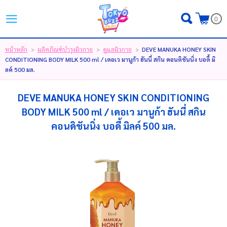
ไทย
|
English
|
日本語
0
LOGIN
REGISTER
หน้าหลัก
ผลิตภัณฑ์บำรุงผิวกาย
ดูแลผิวกาย
DEVE MANUKA HONEY SKIN
>
>
>
CONDITIONING BODY MILK 500 ml / เดอเว มานูก้า ฮันนี่ สกิน คอนดิชันนิ่ง บอดี้ มิ
MY WISHLIST
( 0 )
ลค์ 500 มล.
DEVE MANUKA HONEY SKIN CONDITIONING
หน้าหลัก
BODY MILK 500 ml / เดอเว มานูก้า ฮันนี่ สกิน
คอนดิชันนิ่ง บอดี้ มิลค์ 500 มล.
ขั้นตอนการสั่งซื้อ
สินค้า
โปรโมชั่น
แบรนด์