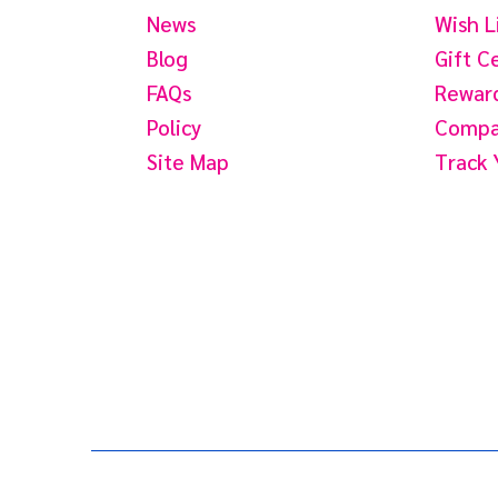
News
Wish L
Blog
Gift C
FAQs
Reward
Policy
Compar
Site Map
Track 