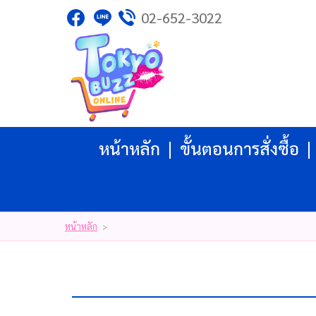
02-652-3022
ไทย
|
English
|
日本語
|
LOGIN
REGISTER
My Wishlist
( 0 )
หน้าหลัก
ขั้นตอนการสั่งซื้อ
หน้าหลัก
ขั้นตอนการสั่งซื้อ
สินค้า
โปรโมชั่น
แบรนด์
บัญชีผู้ใช้
แจ้งชำระเงิน
หน้าหลัก
>
ติดต่อเรา
รีวิว
สิทธิประโยชน์สมาชิก