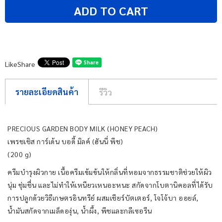
ADD TO CART
Like
Share
รายละเอียดสินค้า
รีวิว
PRECIOUS GARDEN BODY MILK (HONEY PEACH)
เพรชเชิส การ์เด้น บอดี้ มิลค์ (ฮันนี่ พีช)
(200 g)
ครีมบำรุงผิวกาย เนื้อครีมเข้มข้นให้กลิ่นที่หอมจากธรรมชาติช่วยให้ผิว
นุ่ม ชุ่มชื่น และไม่ทำให้เหนียวเหนอะหนะ สกัดจากโบตานิคอลที่ได้รับ
การปลูกด้วยวิธีเกษตรอินทรีย์ ผสมเชียร์บัตเตอร์, โจโจ้บา ออยล์,
น้ำมันสกัดจากเมล็ดองุ่น, น้ำผึ้ง, พีชและกลีเซอรีน