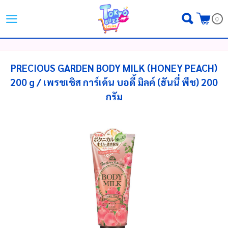
ไทย
|
English
|
日本語
0
LOGIN
REGISTER
MY WISHLIST
( 0 )
PRECIOUS GARDEN BODY MILK (HONEY PEACH)
200 g / เพรชเชิส การ์เด้น บอดี้ มิลค์ (ฮันนี่ พีช) 200
กรัม
หน้าหลัก
ขั้นตอนการสั่งซื้อ
สินค้า
โปรโมชั่น
แบรนด์