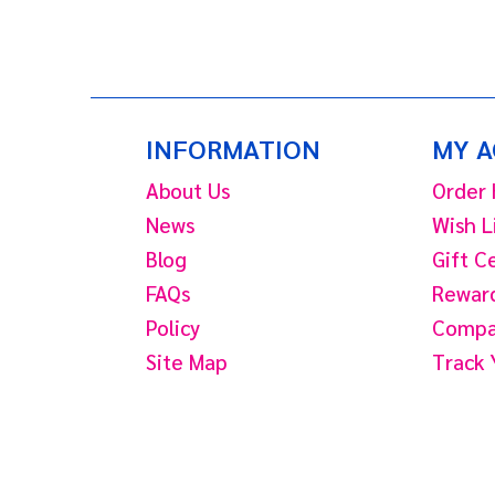
INFORMATION
MY 
About Us
Order 
News
Wish L
Blog
Gift C
FAQs
Reward
Policy
Compar
Site Map
Track 