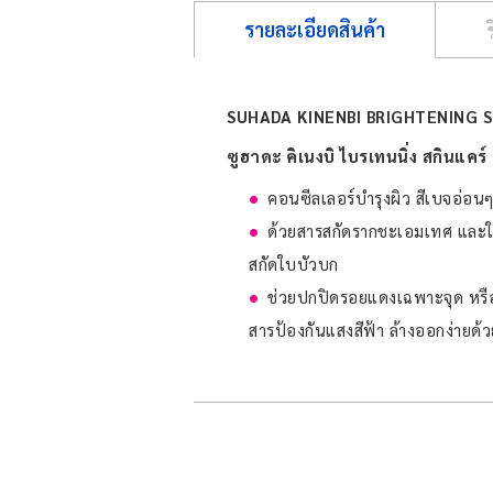
รายละเอียดสินค้า
SUHADA KINENBI BRIGHTENING 
ซูฮาดะ คิเนงบิ ไบรเทนนิ่ง สกินแคร์
คอนซีลเลอร์บำรุงผิว สีเบจอ่อ
ด้วยสารสกัดรากชะเอมเทศ และให้
สกัดใบบัวบก
ช่วยปกปิดรอยแดงเฉพาะจุด หรือใ
สารป้องกันแสงสีฟ้า ล้างออกง่ายด้