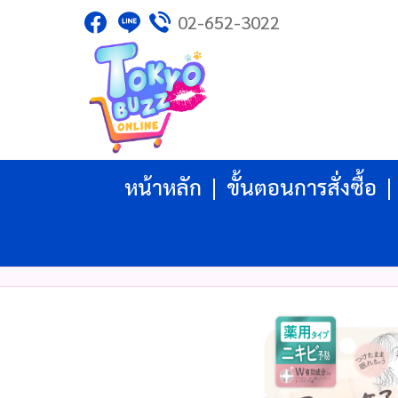
02-652-3022
ไทย
|
English
|
日本語
|
LOGIN
REGISTER
My Wishlist
( 0 )
หน้าหลัก
ขั้นตอนการสั่งซื้อ
หน้าหลัก
ขั้นตอนการสั่งซื้อ
สินค้า
โปรโมชั่น
แบรนด์
บัญชีผู้ใช้
แจ้งชำระเงิน
ติดต่อเรา
รีวิว
สิทธิประโยชน์สมาชิก