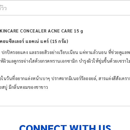
รีวิว
SKINCARE CONCEALER ACNE CARE 15 g
 คอนซีลเลอร์ แอคเน่ แคร์ (15 กรัม)
นๆ ปกปิดรอยแดง และรอยสิวอย่างเรียบเนียน แค่ทาแล้วนอน ที่ช่วยดูแล
ผิวแลดูกระจ่างใสด้วยกรดทรานเอกซามิก บำรุงผิวให้ชุ่มชื้นด้วยเซราไมด
นวันที่อยากแต่งหน้าเบาๆ ปราศจากมิเนอร์รัลออยล์, สารแต่งสีสังเครา
วยสบู่ มีกลิ่นหอมของชาขาว
CONNECT WITH US