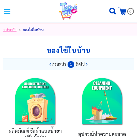
ไทย
|
English
|
日本語
0
LOGIN
REGISTER
หน้าหลัก
ของใช้ในบ้าน
>
MY WISHLIST
( 0 )
ของใช้ในบ้าน
ก่อนหน้า
ถัดไป
หน้าหลัก
1
ขั้นตอนการสั่งซื้อ
สินค้า
โปรโมชั่น
แบรนด์
ผลิตภัณฑ์ซักผ้าและน้ำยา
อุปกรณ์ทำความสะอาด