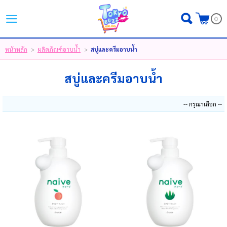
ไทย
|
English
|
日本語
0
LOGIN
REGISTER
หน้าหลัก
ผลิตภัณฑ์อาบน้ำ
สบู่และครีมอาบน้ำ
>
>
MY WISHLIST
( 0 )
สบู่และครีมอาบน้ำ
หน้าหลัก
ขั้นตอนการสั่งซื้อ
สินค้า
โปรโมชั่น
แบรนด์