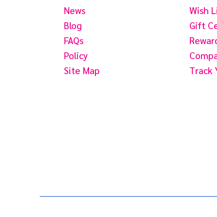
News
Wish L
Blog
Gift C
FAQs
Reward
Policy
Compar
Site Map
Track 