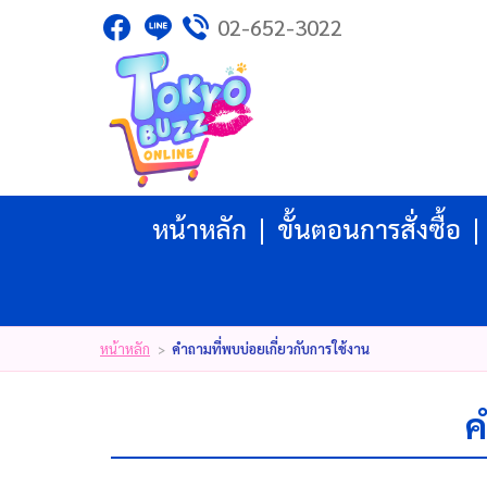
02-652-3022
ไทย
|
English
|
日本語
|
LOGIN
REGISTER
My Wishlist
( 0 )
หน้าหลัก
ขั้นตอนการสั่งซื้อ
หน้าหลัก
ขั้นตอนการสั่งซื้อ
สินค้า
โปรโมชั่น
แบรนด์
บัญชีผู้ใช้
แจ้งชำระเงิน
หน้าหลัก
คำถามที่พบบ่อยเกี่ยวกับการใช้งาน
>
ติดต่อเรา
รีวิว
ค
สิทธิประโยชน์สมาชิก