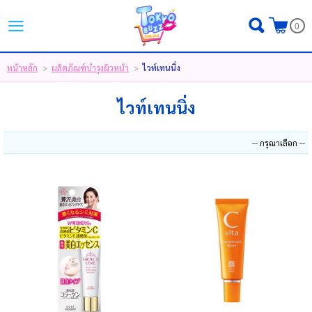
ไทย
|
English
|
日本語
0
LOGIN
REGISTER
หน้าหลัก
ผลิตภัณฑ์บำรุงผิวหน้า
ไวท์เทนนิ่ง
>
>
MY WISHLIST
( 0 )
ไวท์เทนนิ่ง
หน้าหลัก
ขั้นตอนการสั่งซื้อ
สินค้า
โปรโมชั่น
แบรนด์