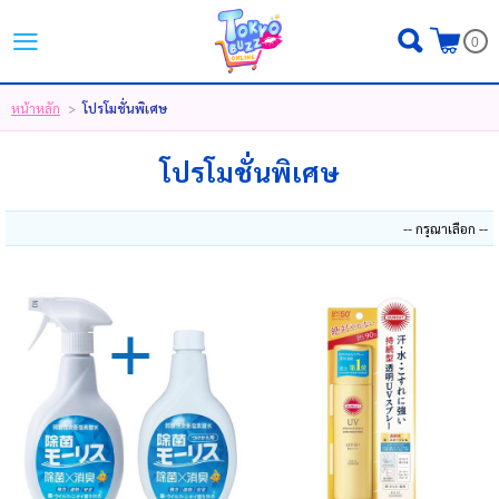
ไทย
|
English
|
日本語
0
LOGIN
REGISTER
หน้าหลัก
โปรโมชั่นพิเศษ
>
MY WISHLIST
( 0 )
โปรโมชั่นพิเศษ
หน้าหลัก
ขั้นตอนการสั่งซื้อ
สินค้า
โปรโมชั่น
แบรนด์