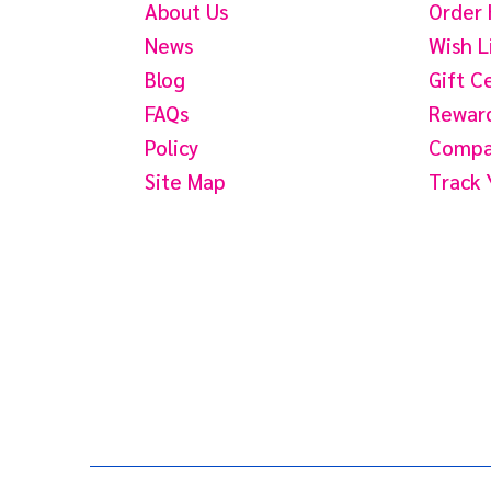
About Us
Order 
News
Wish L
Blog
Gift C
FAQs
Reward
Policy
Compar
Site Map
Track 