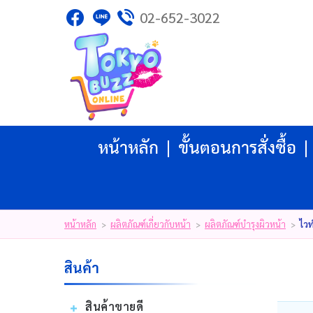
02-652-3022
ไทย
|
English
|
日本語
|
LOGIN
REGISTER
My Wishlist
( 0 )
หน้าหลัก
ขั้นตอนการสั่งซื้อ
หน้าหลัก
ขั้นตอนการสั่งซื้อ
สินค้า
โปรโมชั่น
แบรนด์
บัญชีผู้ใช้
แจ้งชำระเงิน
หน้าหลัก
ผลิตภัณฑ์เกี่ยวกับหน้า
ผลิตภัณฑ์บํารุงผิวหน้า
ไวท
>
>
>
ติดต่อเรา
รีวิว
สินค้า
สิทธิประโยชน์สมาชิก
สินค้าขายดี