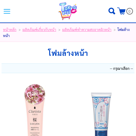
ไทย
|
English
|
日本語
0
LOGIN
REGISTER
หน้าหลัก
ผลิตภัณฑ์เกี่ยวกับหน้า
ผลิตภัณฑ์ทําความสะอาดผิวหน้า
โฟมล้าง
>
>
>
หน้า
MY WISHLIST
( 0 )
โฟมล้างหน้า
หน้าหลัก
ขั้นตอนการสั่งซื้อ
สินค้า
โปรโมชั่น
แบรนด์