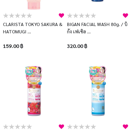
บัญชีผู้ใช้
แจ้งชำระเงิน
CLARISTA TOKYO SAKURA &
BIGAN FACIAL WASH 80g. / บิ
ติดต่อเรา
HATOMUGI ...
กัง เฟเชิล ...
รีวิว
159.00 ฿
320.00 ฿
สิทธิประโยชน์สมาชิก