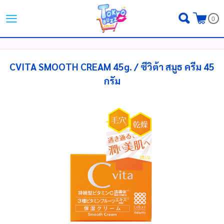
ไทย
|
English
|
日本語
0
LOGIN
REGISTER
MY WISHLIST
( 0 )
CVITA SMOOTH CREAM 45g. / ซีวิต้า สมูธ ครีม 45
กรัม
หน้าหลัก
ขั้นตอนการสั่งซื้อ
สินค้า
โปรโมชั่น
แบรนด์