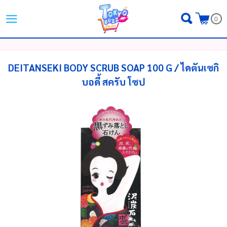
ไทย
|
English
|
日本語
0
LOGIN
REGISTER
MY WISHLIST
( 0 )
DEITANSEKI BODY SCRUB SOAP 100 G / ไดตันเซกิ
บอดี้ สครับ โซป
หน้าหลัก
ขั้นตอนการสั่งซื้อ
สินค้า
โปรโมชั่น
แบรนด์