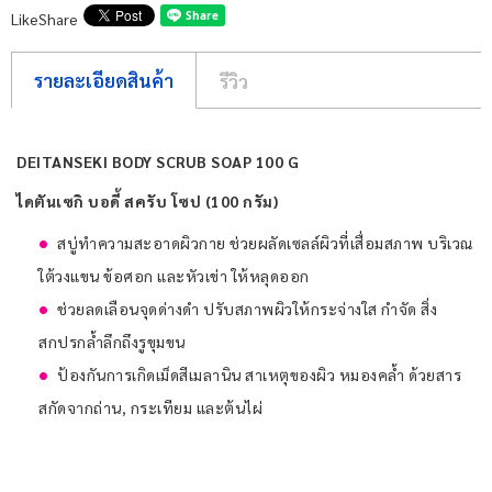
Like
Share
รายละเอียดสินค้า
รีวิว
DEITANSEKI BODY SCRUB SOAP 100 G
ไดตันเซกิ บอดี้ สครับ โซป (100 กรัม)
สบู่ทำความสะอาดผิวกาย ช่วยผลัดเซลล์ผิวที่เสื่อมสภาพ บริเวณ
ใต้วงแขน ข้อศอก และหัวเข่า ให้หลุดออก
ช่วยลดเลือนจุดด่างดำ ปรับสภาพผิวให้กระจ่างใส กำจัด สิ่ง
สกปรกล้ำลึกถึงรูขุมขน
ป้องกันการเกิดเม็ดสีเมลานิน สาเหตุของผิว หมองคล้ำ ด้วยสาร
สกัดจากถ่าน, กระเทียม และต้นไผ่