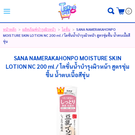
ไทย
|
English
|
日本語
0
LOGIN
REGISTER
หน้าหลัก
ผลิตภัณฑ์บำรุงผิวหน้า
โลชั่น
SANA NAMERAKAHONPO
>
>
>
MOISTURE SKIN LOTION NC 200 ml / โลชั่นน้ำบำรุงผิวหน้า สูตรชุ่มชื้น น้ำตบเนื้อสี
MY WISHLIST
( 0 )
ขุ่น
SANA NAMERAKAHONPO MOISTURE SKIN
หน้าหลัก
LOTION NC 200 ml / โลชั่นน้ำบำรุงผิวหน้า สูตรชุ่ม
ชื้น น้ำตบเนื้อสีขุ่น
ขั้นตอนการสั่งซื้อ
สินค้า
โปรโมชั่น
แบรนด์