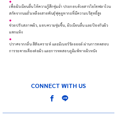
เพื่อผิวเนียนลื่น ให้ความรู้สึกชุ่มฉ่ำ ประกอบด้วยสารไอโซฟลาโวน
สกัดจากนมถั่วเหลืองสายพันธุ์ฟุคุยูทากะที่มีความบริสุทธิ์สูง
ช่วยปรับสภาพผิว, มอบความชุ่มชื้น, ผิวเนียนลื่น และป้องกันผิว
แตกแห้ง
ปราศจากกลิ่น สีสังเคราะห์ และมิเนอร์รัลออยล์ ผ่านการทดสอบ
การระคายเคืองต่อผิว และการทดสอบภูมิแพ้ทางผิวหนัง
CONNECT WITH US