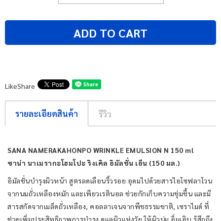
ADD TO CART
Like
Share
รายละเอียดสินค้า
รีวิว
SANA NAMERAKAHONPO WRINKLE EMULSION N 150 ml
ซาน่า นาเมรากะโฮมโปะ ริงเคิล อิมัลชั่น เอ็น (150 มล.)
อิมัลชั่นบำรุงผิวหน้า สูตรลดเลือนริ้วรอย อุดมไปด้วยสารไอโซฟลาโวน
จากนมถั่วเหลืองหมัก และเพียวเรตินอล ช่วยกักเก็บความชุ่มชื้น และมี
สารสกัดจากเมล็ดถั่วเหลือง, คอลลาเจนจากพืชธรรมชาติ, เซราไมด์ ที่
ช่วยเพิ่มประสิทธิภาพการบำรุง ดูแลผิวแห่งวัย ให้ผิวนุ่ม อิ่มเอิบ รู้สึกถึง