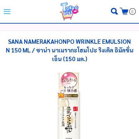
ไทย
|
English
|
日本語
0
LOGIN
REGISTER
MY WISHLIST
( 0 )
SANA NAMERAKAHONPO WRINKLE EMULSION
N 150 ML / ซาน่า นาเมรากะโฮมโปะ ริงเคิล อิมัลชั่น
เอ็น (150 มล.)
หน้าหลัก
ขั้นตอนการสั่งซื้อ
สินค้า
โปรโมชั่น
แบรนด์