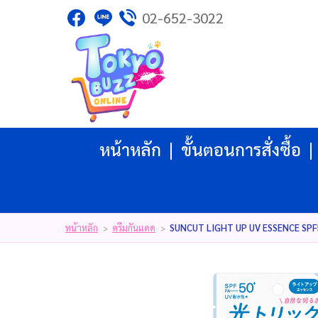
02-652-3022
ไทย
|
English
|
日本語
|
LOGIN
REGISTER
My Wishlist
( 0 )
หน้าหลัก
ขั้นตอนการสั่งซื้อ
หน้าหลัก
ขั้นตอนการสั่งซื้อ
สินค้า
โปรโมชั่น
แบรนด์
บัญชีผู้ใช้
แจ้งชำระเงิน
หน้าหลัก
ครีมกันแดด
SUNCUT LIGHT UP UV ESSENCE SPF50+ 
>
>
ติดต่อเรา
รีวิว
สิทธิประโยชน์สมาชิก