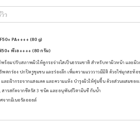
รีวิว
F50+ PA++++ (80 g)
เอฟ50+ พีเอ++++ (80 กรัม)
ร้สีพร้อมปรับสภาพผิวให้ดูกระจ่างใสเป็นธรรมชาติ สำหรับทาผิวหน้า และผิ
อัพตกร่อง ปกปิดรูขุมขน และร่องลึก เพิ่มความแวววาวมีมิติ ด้วยไข่มุกสะท้
และฝ้ากระจากแสงแดด และความแห้ง บำรุงผิวให้ชุ่มชื้น ด้วยส่วนผสมของ
สารสกัดจากซีตรัส 3 ชนิด และอนุพันธ์วิตามินซี กันน้ำ
าศจากมิเนอรัลออยล์