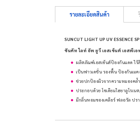
รายละเอียดสินค้า
SUNCUT LIGHT UP UV ESSENCE SP
ซันคัท ไลท์ อัพ ยูวี เอสเซ้นต์ เอสพี
ผลิตภัณฑ์เอสเซ้นส์ป้องกันแดด ไ
เป็นฟาวเดชั่น รองพื้น ป้องกันเมค
ช่วยปกป้องผิวจากความหมองคล้ำ 
ประกอบด้วย โซเดียมไฮยาลูโรเนต, 
มีกลิ่นหอมของเคลียร์ ฟลอรัล ปร