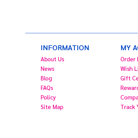
INFORMATION
MY 
About Us
Order 
News
Wish L
Blog
Gift C
FAQs
Reward
Policy
Compar
Site Map
Track 