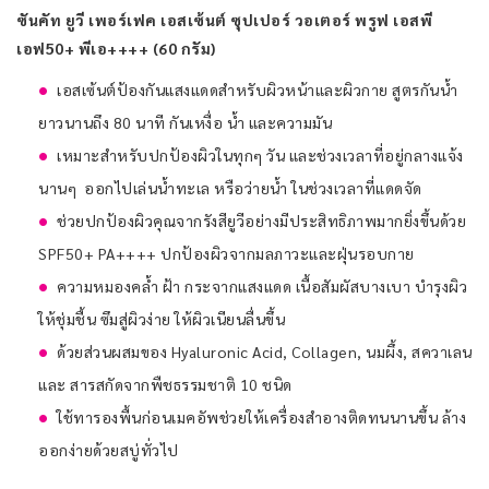
ซันคัท ยูวี เพอร์เฟค เอสเซ้นต์ ซุปเปอร์ วอเตอร์ พรูฟ เอสพี
เอฟ50+ พีเอ++++ (60 กรัม)
เอสเซ้นต์ป้องกันแสงแดดสำหรับผิวหน้าและผิวกาย สูตรกันน้ำ
ยาวนานถึง 80 นาที กันเหงื่อ น้ำ และความมัน
เหมาะสำหรับปกป้องผิวในทุกๆ วัน และช่วงเวลาที่อยู่กลางแจ้ง
นานๆ ออกไปเล่นน้ำทะเล หรือว่ายน้ำ ในช่วงเวลาที่แดดจัด
ช่วยปกป้องผิวคุณจากรังสียูวีอย่างมีประสิทธิภาพมากยิ่งขึ้นด้วย
SPF50+ PA++++ ปกป้องผิวจากมลภาวะและฝุ่นรอบกาย
ความหมองคล้ำ ฝ้า กระจากแสงแดด เนื้อสัมผัสบางเบา บำรุงผิว
ให้ชุ่มชื้น ซึมสู่ผิวง่าย ให้ผิวเนียนลื่นขึ้น
ด้วยส่วนผสมของ Hyaluronic Acid, Collagen, นมผึ้ง, สควาเลน
และ สารสกัดจากพืชธรรมชาติ 10 ชนิด
ใช้ทารองพื้นก่อนเมคอัพช่วยให้เครื่องสำอางติดทนนานขึ้น ล้าง
ออกง่ายด้วยสบู่ทั่วไป