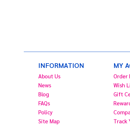
INFORMATION
MY 
About Us
Order 
News
Wish L
Blog
Gift C
FAQs
Reward
Policy
Compar
Site Map
Track 