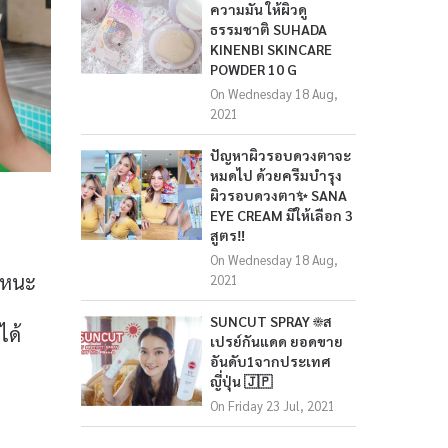
ความมัน ให้ผิวดู
ธรรมชาติ SUHADA
KINENBI SKINCARE
POWDER 10 G
On Wednesday 18 Aug,
2021
ปัญหาผิวรอบดวงตาจะ
หมดไป ด้วยครีมบำรุง
ผิวรอบดวงตา✨ SANA
EYE CREAM มีให้เลือก 3
สูตร‼️
On Wednesday 18 Aug,
อะหนะ
2021
SUNCUT SPRAY ☀️ส
ได้
เปรย์กันแดด ยอดขาย
อันดับ1จากประเทศ
ญี่ปุ่น 🇯🇵
On Friday 23 Jul, 2021