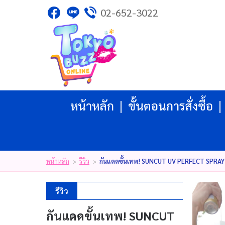
02-652-3022
ไทย
|
English
|
日本語
|
LOGIN
REGISTER
My Wishlist
( 0 )
หน้าหลัก
ขั้นตอนการสั่งซื้อ
หน้าหลัก
ขั้นตอนการสั่งซื้อ
สินค้า
โปรโมชั่น
แบรนด์
บัญชีผู้ใช้
แจ้งชำระเงิน
หน้าหลัก
รีวิว
กันแดดขั้นเทพ! SUNCUT UV PERFECT SPRAY SP
>
>
ติดต่อเรา
รีวิว
รีวิว
สิทธิประโยชน์สมาชิก
กันแดดขั้นเทพ! SUNCUT