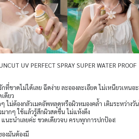
ะมี SUNCUT UV PERFECT SPRAY SUPER WATER PROOF
กรักที่ขาดไม่ได้เลย ฉีดง่าย ละอองละเอียด ไม่เหนียวเหน
ดเดียว
ุดๆ ไม่ต้องกลัวเมคอัพหลุดหรือผิวหมองคล้ำ เติมระหว่างวัน
กๆ ใช้แล้วรู้สึกผิวสดชื่น ไม่แห้งตึง
้ แนะนำเลยค่ะ ขวดเดียวจบ ครบทุกการปกป้อง!
องมันต้องมี