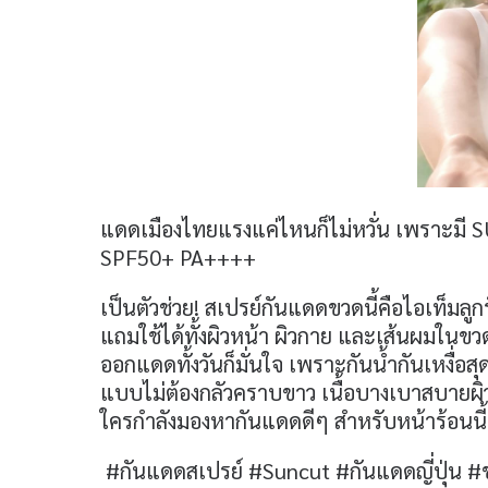
แดดเมืองไทยแรงแค่ไหนก็ไม่หวั่น เพรา
SPF50+ PA++++
เป็นตัวช่วย! สเปรย์กันแดดขวดนี้คือไอเท็มลู
แถมใช้ได้ทั้งผิวหน้า ผิวกาย และเส้นผมในขว
ออกแดดทั้งวันก็มั่นใจ เพราะกันน้ำกันเหงื่อส
แบบไม่ต้องกลัวคราบขาว เนื้อบางเบาสบายผิวมา
ใครกำลังมองหากันแดดดีๆ สำหรับหน้าร้อนนี
#กันแดดสเปรย์ #Suncut #กันแดดญี่ปุ่น #ข